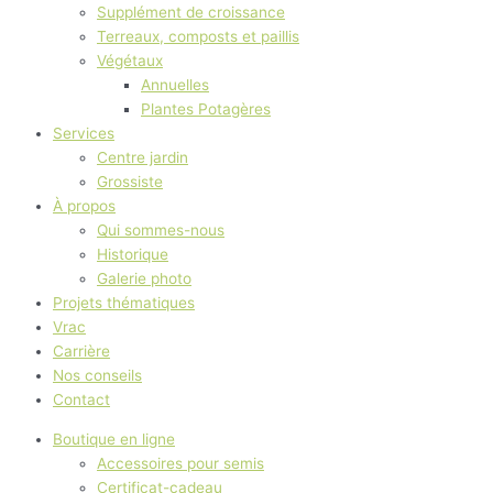
Supplément de croissance
Terreaux, composts et paillis
Végétaux
Annuelles
Plantes Potagères
Services
Centre jardin
Grossiste
À propos
Qui sommes-nous
Historique
Galerie photo
Projets thématiques
Vrac
Carrière
Nos conseils
Contact
Boutique en ligne
Accessoires pour semis
Certificat-cadeau