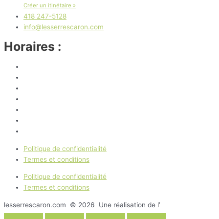
Créer un itinétaire »
418 247-5128
info@lesserrescaron.com
Horaires :
Lundi
8 h 30 à 17 h
Mardi
8 h 30 à 17 h
Mercredi
8 h 30 à 17 h
Jeudi
8 h 30 à 17 h
Vendredi
8 h 30 à 17 h
Samedi
9 h à 16 h
Dimanche
Fermé
Politique de confidentialité
Termes et conditions
Politique de confidentialité
Termes et conditions
lesserrescaron.com © 2026 Une réalisation de l’
Agence Pixi