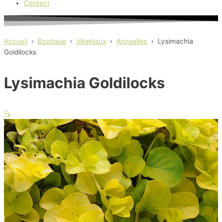
Contact
Accueil
›
Boutique
›
Végétaux
›
Annuelles
›
Lysimachia
Goldilocks
Lysimachia Goldilocks
🔍