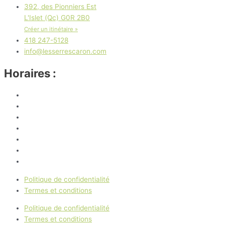
392, des Pionniers Est
L'Islet (Qc) G0R 2B0
Créer un itinétaire »
418 247-5128
info@lesserrescaron.com
Horaires :
Lundi
8 h 30 à 17 h
Mardi
8 h 30 à 17 h
Mercredi
8 h 30 à 17 h
Jeudi
8 h 30 à 17 h
Vendredi
8 h 30 à 17 h
Samedi
9 h à 16 h
Dimanche
Fermé
Politique de confidentialité
Termes et conditions
Politique de confidentialité
Termes et conditions