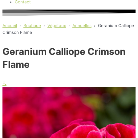
Contact
Accueil
›
Boutique
›
Végétaux
›
Annuelles
›
Geranium Calliope
Crimson Flame
Geranium Calliope Crimson
Flame
🔍