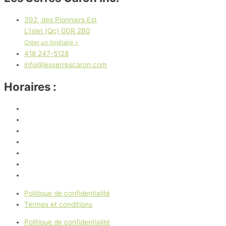
392, des Pionniers Est
L'Islet (Qc) G0R 2B0
Créer un itinétaire »
418 247-5128
info@lesserrescaron.com
Horaires :
Lundi
8 h 30 à 17 h
Mardi
8 h 30 à 17 h
Mercredi
8 h 30 à 17 h
Jeudi
8 h 30 à 17 h
Vendredi
8 h 30 à 17 h
Samedi
9 h à 16 h
Dimanche
Fermé
Politique de confidentialité
Termes et conditions
Politique de confidentialité