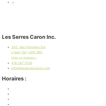
→
Les Serres Caron Inc.
392, des Pionniers Est
L'Islet (Qc) G0R 2B0
Créer un itinétaire »
418 247-5128
info@lesserrescaron.com
Horaires :
Lundi
8 h 30 à 17 h
Mardi
8 h 30 à 17 h
Mercredi
8 h 30 à 17 h
Jeudi
8 h 30 à 17 h